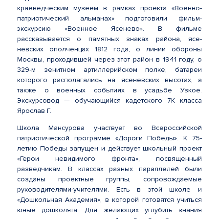
краеведческим музеем в рамках проекта «Военно-
патриотический альманах» подготовили фильм-
экскурсию «Военное Ясенево». В фильме
рассказывается о памятных знаках района, ясе-
невских ополченцах 1812 года, о линии обороны
Москвы, проходившей через этот район в 1941 году, о
329-м зенитном артиллерийском полке, батареи
которого располагались на ясеневских высотах, а
также о военных событиях в усадьбе Узкое.
Экскурсовод — обучающийся кадетского 7К класса
Ярослав Г.
Школа Мансурова участвует во Всероссийской
патриотической программе «Дороги Победы». К 75-
летию Победы запущен и действует школьный проект
«Герои невидимого фронта», посвященный
разведчикам. В классах разных параллелей были
созданы проектные группы, сопровождаемые
руководителями-учителями. Есть в этой школе и
«Дошкольная Академия», в которой готовятся учиться
юные дошколята. Для желающих углубить знания