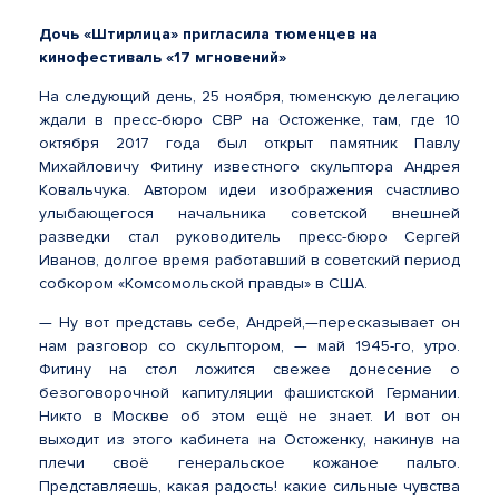
Дочь «Штирлица» пригласила тюменцев на
кинофестиваль «17 мгновений»
На следующий день, 25 ноября, тюменскую делегацию
ждали в пресс-бюро СВР на Остоженке, там, где 10
октября 2017 года был открыт памятник Павлу
Михайловичу Фитину известного скульптора Андрея
Ковальчука. Автором идеи изображения счастливо
улыбающегося начальника советской внешней
разведки стал руководитель пресс-бюро Сергей
Иванов, долгое время работавший в советский период
собкором «Комсомольской правды» в США.
— Ну вот представь себе, Андрей,—пересказывает он
нам разговор со скульптором, — май 1945-го, утро.
Фитину на стол ложится свежее донесение о
безоговорочной капитуляции фашистской Германии.
Никто в Москве об этом ещё не знает. И вот он
выходит из этого кабинета на Остоженку, накинув на
плечи своё генеральское кожаное пальто.
Представляешь, какая радость! какие сильные чувства