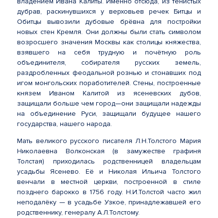
владением Ивана Калиты. Именно отсюда, из тенистых
дубрав, раскинувшихся у верховьев речек Битцы и
Обитцы вывозили дубовые брёвна для постройки
новых стен Кремля. Они должны были стать символом
возросшего значения Москвы как столицы княжества,
взявшего на себя трудную и почётную роль
объединителя, собирателя русских земель,
раздробленных феодальной рознью и стонавших под
игом монгольских поработителей. Стены, построенные
князем Иваном Калитой из ясеневских дубов,
защищали больше чем город—они защищали надежды
на объединение Руси, защищали будущее нашего
государства, нашего народа.
Мать великого русского писателя Л.Н.Толстого Мария
Николаевна Волконская (в замужестве графиня
Толстая) приходилась родственницей владельцам
усадьбы Ясенево. Её и Николая Ильича Толстого
венчали в местной церкви, построенной в стиле
позднего барокко в 1756 году. Н.И.Толстой часто жил
неподалёку — в усадьбе Узкое, принадлежавшей его
родственнику, генералу А.Л.Толстому.