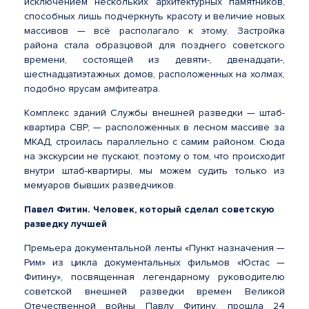
исключением нескольких архитектурных памятников,
способных лишь подчеркнуть красоту и величие новых
массивов — всё располагало к этому. Застройка
района стала образцовой для позднего советского
времени, состоящей из девяти-, двенадцати-,
шестнадцатиэтажных домов, расположенных на холмах,
подобно ярусам амфитеатра.
Комплекс зданий Службы внешней разведки — штаб-
квартира СВР, — расположенных в лесном массиве за
МКАД, строилась параллельно с самим районом. Сюда
на экскурсии не пускают, поэтому о том, что происходит
внутри штаб-квартиры, мы можем судить только из
мемуаров бывших разведчиков.
Павел Фитин. Человек, который сделал советскую
разведку лучшей
Премьера документальной ленты «Пункт назначения —
Рим» из цикла документальных фильмов «Юстас —
Фитину», посвященная легендарному руководителю
советской внешней разведки времен Великой
Отечественной войны Павлу Фитину, прошла 24