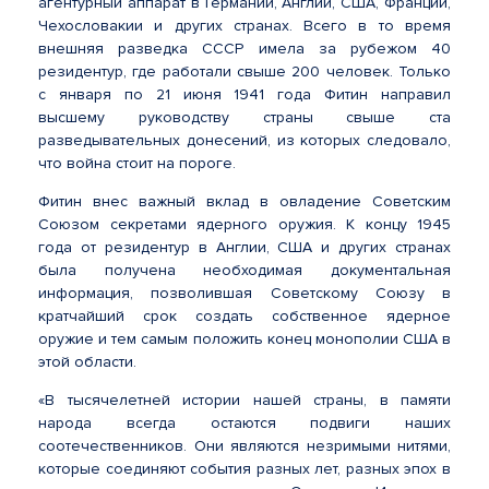
агентурный аппарат в Германии, Англии, США, Франции,
Чехословакии и других странах. Всего в то время
внешняя разведка СССР имела за рубежом 40
резидентур, где работали свыше 200 человек. Только
с января по 21 июня 1941 года Фитин направил
высшему руководству страны свыше ста
разведывательных донесений, из которых следовало,
что война стоит на пороге.
Фитин внес важный вклад в овладение Советским
Союзом секретами ядерного оружия. К концу 1945
года от резидентур в Англии, США и других странах
была получена необходимая документальная
информация, позволившая Советскому Союзу в
кратчайший срок создать собственное ядерное
оружие и тем самым положить конец монополии США в
этой области.
«В тысячелетней истории нашей страны, в памяти
народа всегда остаются подвиги наших
соотечественников. Они являются незримыми нитями,
которые соединяют события разных лет, разных эпох в