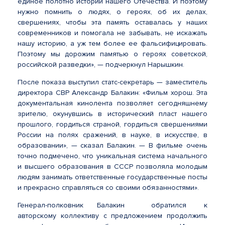
единое полотно истории нашего Отечества. И поэтому
нужно помнить о людях, о героях, об их делах,
свершениях, чтобы эта память оставалась у наших
современников и помогала не забывать, не искажать
нашу историю, а уж тем более ее фальсифицировать.
Поэтому мы дорожим памятью о героях советской,
российской разведки», — подчеркнул Нарышкин.
После показа выступил статс-секретарь — заместитель
директора СВР Александр Балакин: «Фильм хорош. Эта
документальная кинолента позволяет сегодняшнему
зрителю, окунувшись в исторический пласт нашего
прошлого, гордиться страной, гордиться свершениями
России на полях сражений, в науке, в искусстве, в
образовании», — сказал Балакин. — В фильме очень
точно подмечено, что уникальная система начального
и высшего образования в СССР позволяла молодым
людям занимать ответственные государственные посты
и прекрасно справляться со своими обязанностями».
Генерал-полковник Балакин обратился к
авторскому коллективу с предложением продолжить