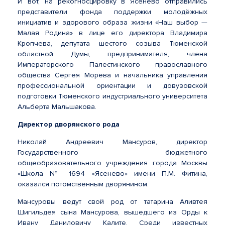
И вот, на рекогносцировку в Ясенево отправились
представители фонда поддержки молодёжных
инициатив и здорового образа жизни «Наш выбор —
Малая Родина» в лице его директора Владимира
Кропчева, депутата шестого созыва Тюменской
областной Думы, предпринимателя, члена
Императорского Палестинского православного
общества Сергея Морева и начальника управления
профессиональной ориентации и довузовской
подготовки Тюменского индустриального университета
Альберта Мальшакова.
Директор дворянского рода
Николай Андреевич Мансуров, директор
Государственного бюджетного
общеобразовательного учреждения города Москвы
«Школа № 1694 «Ясенево» имени П.М. Фитина,
оказался потомственным дворянином.
Мансуровы ведут свой род от татарина Аливтея
Шигильдея сына Мансурова, вышедшего из Орды к
Ивану Даниловичу Калите. Среди известных