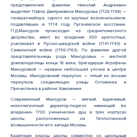
представителей фамилии Николай Андреевич
выделяет Павла Дмитриевича Мансурова (1726-1798) —
генерал-майора, одного из крупных военачальников,
подавлявших в 1774 году Пугачёвское восстание.
П.Д.Мансуров происходил из среднепоместного
дворянства, имел во владении 300 крепостных,
участвовал в Русско-шведской войне (1741-1743) и
Семилетней войне (1756-1763). По фамилии другой
представительницы рода Мансуровых — местной
домовладелицы конца 18 века, бригадирши Аграфены
Мансуровой — названа небольшая улочка в центре
Москвы, Мансуровский переулок — пятый из восьми
переулков, соединяющих улицы Остоженка и
Пречистенка в районе Хамовники.
Современный Мансуров — мягкий, вдумчивый,
интеллигентный директор-педагог, «имеющий во
владении» 1700 ученических душ в трёх корпусах
школы, расположенных на Теплостанской
возвышенности юго-запада Москвы.
Кадетские классы школы совместно со школьным