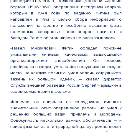
разведчика-нелегала, полковника Джовани Антонио
Бертони (1906-1964), оперативный псевдоним «Марко»,
который в 1944 году по заданию Фитина был
направлен в Рим с целью сбора информации о
положении на фронте и особенно вскрытия факта
возможных сепаратных переговоров нацистов с
Западом. Ранее об этом широко не рассказывалось.
«Павел Михайлович Фитин обладал поистине
уникальными личными качествами, выдающимися
организаторскими способностями. Он хорошо
разбирался в людях, умел найти сотрудника на каждое
место, на каждую позицию, умел увлечь сотрудников,
зажечь их большой идеей», — сказал директор
Службы внешней разведки России Сергей Нарышкин в
своем комментарии в фильме.
«Конечно, он опирался на сотрудников, имевших
значительный опыт оперативной работы, но умел к
решению больших задач привлечь и молодежь.
Совокупность нескольких важных обстоятельств — и
природных качеств, и природной целеустремленности,