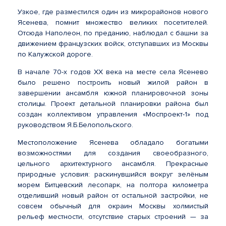
Узкое, где разместился один из микрорайонов нового
Ясенева, помнит множество великих посетителей.
Отсюда Наполеон, по преданию, наблюдал с башни за
движением французских войск, отступавших из Москвы
по Калужской дороге.
В начале 70-х годов XX века на месте села Ясенево
было решено построить новый жилой район в
завершении ансамбля южной планировочной зоны
столицы. Проект детальной планировки района был
создан коллективом управления «Моспроект-1» под
руководством Я.Б.Белопольского.
Местоположение Ясенева обладало богатыми
возможностями для создания своеобразного,
цельного архитектурного ансамбля. Прекрасные
природные условия: раскинувшийся вокруг зелёным
морем Битцевский лесопарк, на полтора километра
отделивший новый район от остальной застройки, не
совсем обычный для окраин Москвы холмистый
рельеф местности, отсутствие старых строений — за