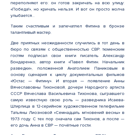
переполняют его: он готов закричать на всю улицу:
«Победа!», но кричать нельзя. И вот он просто молча
улыбается...
Таким счастливым и запечатлел Фитина в бронзе
талантливый мастер.
Две приятных неожиданности случились в тот день в
бюро по связям с общественностью СВР: тюменским
гостям подписал свои книги писатель Александр
Бондаренко, автор книги «Павел Фитин. Начальник
разведки», положенной Анатолием Паниковым в
основу сценария к циклу документальных фильмов
«Юстас — Фитину». И вторая — появление Анны
Вячеславовны Тихоновой, дочери Народного артиста
СССР Вячеслава Васильевича Тихонова, сыгравшего
самую известную свою роль — разведчика Исаева-
Штирлица в 12-серийном художественном телефильме
Татьяны Лиозновой «Семнадцать мгновений весны» в
1973 году. С тех пор сначала сам Тихонов, а после —
его дочь Анна в СВР — почётные гости.