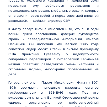
твердого, железного характера и железной воли
позволяла ему добиваться результатов и
последовательно решать глобальные задачи, которые
он ставил и перед собой, и перед советской внешней
разведкой», — добавил директор СВР.
К числу заслуг Фитина относится и то, что он в годы
войны сумел восстановить доверие руководства
страны к разведывательной информации, отметил
Нарышкин. Он напомнил, что весной 1945 года
советский лидер Иосиф Сталин в письме президенту
США Франклину Рузвельту о недопустимости
сепаратных переговоров с гитлеровской Германией
назвал советских разведчиков очень честными и
скромными людьми, многократно проверенными на
деле.
Генерал-лейтенант Павел Михайлович Фитин (1907-
1971) возглавлял внешнюю разведку органов
госбезопасности в 1939-1946 годах. Под его
руководством к началу Великой Отечественной войны
удалось восстановить ее работоспособный