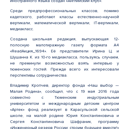
иностранного языка создан «Английский клуб».
Среди предпрофессиональных классов, помимо
кадетского, работают классы естественно-научной
вертикали, математической вертикали, IT-вертикали,
медиакласс.
Создана школьная редакция, выпускающая 12-
полосную малотиражную газету формата А4
«ReadАкция_1694». Её представители Ирина Ц. и
Шушанна К. из 10-го медиакласса, пользуясь случаем,
не преминули возможностью взять интервью у
тюменских гостей. Прежде всего их интересовали
перспективы сотрудничества.
Владимир Кропчев, директор фонда «Наш выбор —
Малая Родина», сообщил, что с 19 мая 2016 года
совместно с Тюменским индустриальным
университетом и международным детским центром
«Артек» фонд реализует в Карасульской сельской
школе, на малой родине Юрия Константиновича и
Сергея Константиновича Шафраник, программу
«Инженерный резерв России: строим будущее вместе!»