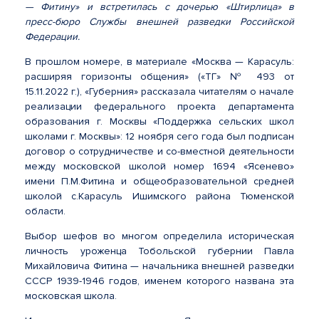
— Фитину» и встретилась с дочерью «Штирлица» в
пресс-бюро Службы внешней разведки Российской
Федерации.
В прошлом номере, в материале «Москва — Карасуль:
расширяя горизонты общения» («ТГ» № 493 от
15.11.2022 г.), «Губерния» рассказала читателям о начале
реализации федерального проекта департамента
образования г. Москвы «Поддержка сельских школ
школами г. Москвы»: 12 ноября сего года был подписан
договор о сотрудничестве и со-вместной деятельности
между московской школой номер 1694 «Ясенево»
имени П.М.Фитина и общеобразовательной средней
школой с.Карасуль Ишимского района Тюменской
области.
Выбор шефов во многом определила историческая
личность уроженца Тобольской губернии Павла
Михайловича Фитина — начальника внешней разведки
СССР 1939-1946 годов, именем которого названа эта
московская школа.