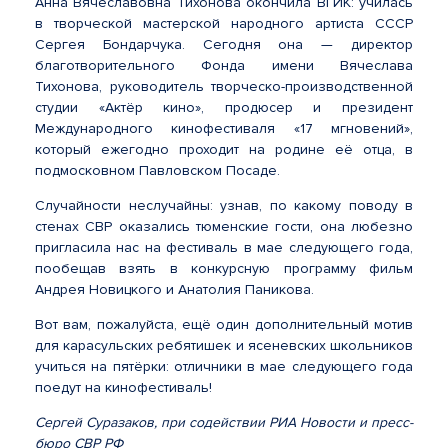
Анна Вячеславовна Тихонова окончила ВГИК: училась
в творческой мастерской народного артиста СССР
Сергея Бондарчука. Сегодня она — директор
благотворительного Фонда имени Вячеслава
Тихонова, руководитель творческо-производственной
студии «Актёр кино», продюсер и президент
Международного кинофестиваля «17 мгновений»,
который ежегодно проходит на родине её отца, в
подмосковном Павловском Посаде.
Случайности неслучайны: узнав, по какому поводу в
стенах СВР оказались тюменские гости, она любезно
пригласила нас на фестиваль в мае следующего года,
пообещав взять в конкурсную программу фильм
Андрея Новицкого и Анатолия Паникова.
Вот вам, пожалуйста, ещё один дополнительный мотив
для карасульских ребятишек и ясеневских школьников
учиться на пятёрки: отличники в мае следующего года
поедут на кинофестиваль!
Сергей Суразаков, при содействии РИА Новости и пресс-
бюро СВР РФ