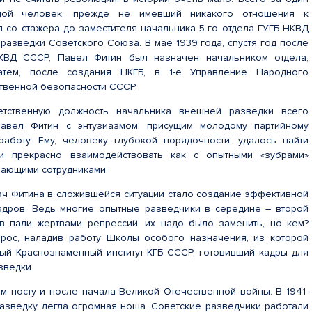
дой человек, прежде не имевший никакого отношения к
я со стажера до заместителя начальника 5-го отдела ГУГБ НКВД
разведки Советского Союза. В мае 1939 года, спустя год после
КВД СССР, Павел Фитин был назначен начальником отдела,
атем, после создания НКГБ, в 1-е Управление Народного
ственной безопасности СССР.
етственную должность начальника внешней разведки всего
авел Фитин с энтузиазмом, присущим молодому партийному
 работу. Ему, человеку глубокой порядочности, удалось найти
и прекрасно взаимодействовать как с опытными «зубрами»
инающими сотрудниками.
ач Фитина в сложившейся ситуации стало создание эффективной
адров. Ведь многие опытные разведчики в середине – второй
в пали жертвами репрессий, их надо было заменить, но кем?
прос, наладив работу Школы особого назначения, из которой
ый Краснознаменный институт КГБ СССР, готовивший кадры для
зведки.
ем посту и после начала Великой Отечественной войны. В 1941-
разведку легла огромная ноша. Советские разведчики работали