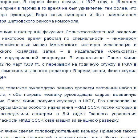
торовске. В партию Фитин вступил в 1927 году, в 19-летнем
й прием в партию в то время не был удивителен, тем более, что
ода руководил Бюро юных пионеров и был заместителем
таря Шатровского райкома комсомола.
кончил инженерный факультет Сельскохозяйственной академии
 некоторое время работал по специальности – инженером
хозяйственных машин Московского института механизации и
ьского хозяйства, затем – в издательстве «Сельхозгиз»
 индустриальной литературы. В издательстве Павел Фитин
32 по март 1938 гг., с перерывом на годичную службу в РККА в
о заместителя главного редактора. В армии, кстати, Фитин служил
цем.
ода советское руководство решило провести партийный набор в
сти, чтобы покрыть нехватку руководящих кадров, вызванную
и, Павел Фитин получил «путевку» в НКВД. Его направили на
курсы Школы особого назначения НКВД СССР, после которых в
аспределили стажером в 5-й отдел Главного управления
пасности НКВД СССР, отвечавший за внешнюю разведку.
ел Фитин сделал головокружительную карьеру. Примеров такого
ли не считать революций, в истории очень мало. Всего за один