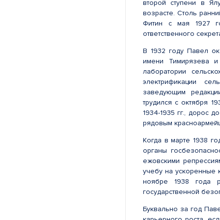
второй ступени в Ялу
возрасте. Столь ранни
Фитин с мая 1927 г
ответственного секре
В 1932 году Павел о
имени Тимирязева и
лаборатории сельско
электрификации сел
заведующим редакции
трудился с октября 19
1934-1935 гг., дорос д
рядовым красноармей
Когда в марте 1938 г
органы госбезопасно
ежовскими репрессиям
учебу на ускоренные 
ноябре 1938 года р
государственной безо
Буквально за год Пав
карьерного роста, ес