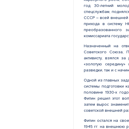
год 30-летний моло
спецслужбам, поднялс
СССР – всей внешней 
прихода в систему Н
преобразованного з
комиссариата государ
Назначенный на отв
Советского Союза, П
активисту, взялся за
«золотую середину» 
разведки, так и с нач
Одной из главных зад
системы подготовки к
половине 1930-х годо
Фитин решил этот во
затем вырос знаменит
советской внешней ра
Фитин остался на сво
1945 гг. на внешнюю 