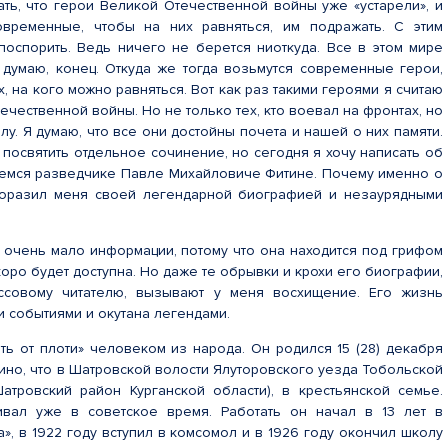
ать, что герои Великой Отечественной войны уже «устарели», и
временные, чтобы на них равняться, им подражать. С этим
поспорить. Ведь ничего не берется ниоткуда. Все в этом мире
к думаю, конец. Откуда же тогда возьмутся современные герои,
х, на кого можно равняться. Вот как раз такими героями я считаю
ечественной войны. Но не только тех, кто воевал на фронтах, но
тылу. Я думаю, что все они достойны почета и нашей о них памяти.
посвятить отдельное сочинение, но сегодня я хочу написать об
емся разведчике Павле Михайловиче Фитине. Почему именно о
поразил меня своей легендарной биографией и незаурядными
очень мало информации, потому что она находится под грифом
коро будет доступна. Но даже те обрывки и крохи его биографии,
ссовому читателю, вызывают у меня восхищение. Его жизнь
 событиями и окутана легендами.
ть от плоти» человеком из народа. Он родился 15 (28) декабря
ино, что в Шатровской волости Ялуторовского уезда Тобольской
атровский район Курганской области), в крестьянской семье.
вал уже в советское время. Работать он начал в 13 лет в
», в 1922 году вступил в комсомол и в 1926 году окончил школу