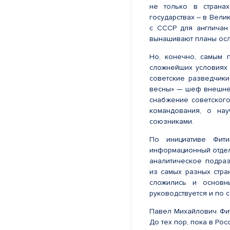
не только в странах
государствах – в Вели
с СССР для англичан
вынашивают планы осл
Но, конечно, самым 
сложнейших условиях 
советские разведчики
весны» — шеф внешне
снабжение советского
командования, о нау
союзниками.
По инициативе Фит
информационный отдел
аналитическое подра
из самых разных стра
сложились и основн
руководствуется и по 
Павел Михайлович Фит
До тех пор, пока в Рос