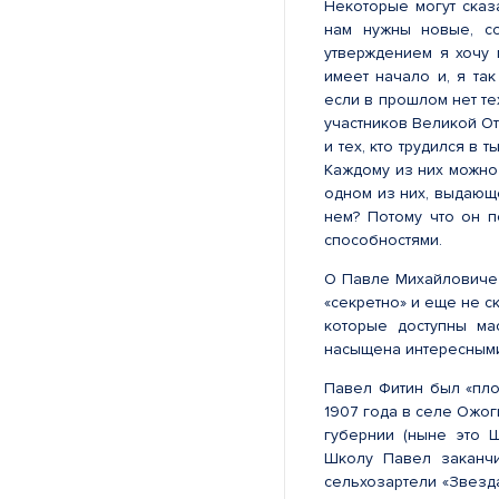
Некоторые могут сказ
нам нужны новые, со
утверждением я хочу 
имеет начало и, я та
если в прошлом нет те
участников Великой От
и тех, кто трудился в 
Каждому из них можно 
одном из них, выдающ
нем? Потому что он 
способностями.
О Павле Михайловиче 
«секретно» и еще не с
которые доступны ма
насыщена интересными
Павел Фитин был «пло
1907 года в селе Ожог
губернии (ныне это Ш
Школу Павел заканчи
сельхозартели «Звезда