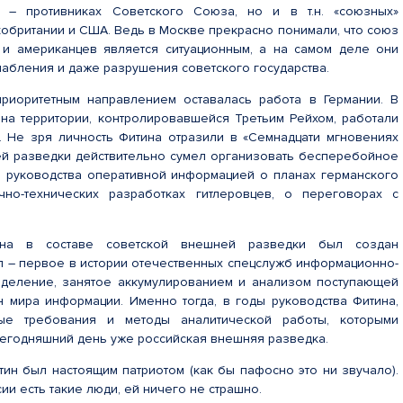
 – противниках Советского Союза, но и в т.н. «союзных»
кобритании и США. Ведь в Москве прекрасно понимали, что союз
 и американцев является ситуационным, а на самом деле они
абления и даже разрушения советского государства.
приоритетным направлением оставалась работа в Германии. В
на территории, контролировавшейся Третьим Рейхом, работали
. Не зря личность Фитина отразили в «Семнадцати мгновениях
й разведки действительно сумел организовать бесперебойное
 руководства оперативной информацией о планах германского
чно-технических разработках гитлеровцев, о переговорах с
ина в составе советской внешней разведки был создан
 – первое в истории отечественных спецслужб информационно-
зделение, занятое аккумулированием и анализом поступающей
н мира информации. Именно тогда, в годы руководства Фитина,
ые требования и методы аналитической работы, которыми
сегодняшний день уже российская внешняя разведка.
ин был настоящим патриотом (как бы пафосно это ни звучало).
сии есть такие люди, ей ничего не страшно.