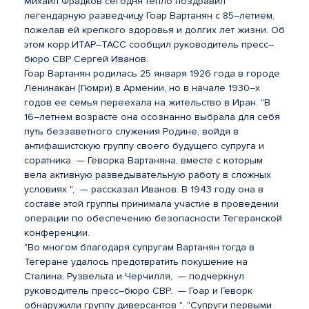
Михаил Фрадков сегодня тепло поздравил
легендарную разведчицу Гоар Вартанян с 85–летием,
пожелав ей крепкого здоровья и долгих лет жизни. Об
этом корр.ИТАР–ТАСС сообщил руководитель пресс–
бюро СВР Сергей Иванов.
Гоар Вартанян родилась 25 января 1926 года в городе
Ленинакан (Гюмри) в Армении, но в начале 1930–х
годов ее семья переехала на жительство в Иран. "В
16–летнем возрасте она осознанно выбрала для себя
путь беззаветного служения Родине, войдя в
антифашистскую группу своего будущего супруга и
соратника — Геворка Вартаняна, вместе с которым
вела активную разведывательную работу в сложных
условиях ", — рассказал Иванов. В 1943 году она в
составе этой группы принимала участие в проведении
операции по обеспечению безопасности Тегеранской
конференции.
"Во многом благодаря супругам Вартанян тогда в
Тегеране удалось предотвратить покушение на
Сталина, Рузвельта и Черчилля, — подчеркнул
руководитель пресс–бюро СВР. — Гоар и Геворк
обнаружили группу диверсантов ". "Супруги первыми