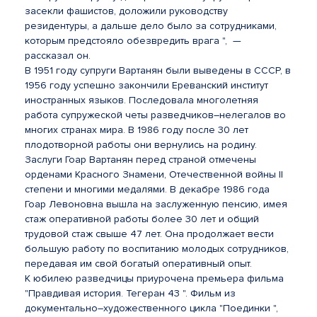
засекли фашистов, доложили руководству
резидентуры, а дальше дело было за сотрудниками,
которым предстояло обезвредить врага ", —
рассказал он.
В 1951 году супруги Вартанян были выведены в СССР, в
1956 году успешно закончили Ереванский институт
иностранных языков. Последовала многолетняя
работа супружеской четы разведчиков–нелегалов во
многих странах мира. В 1986 году после 30 лет
плодотворной работы они вернулись на родину.
Заслуги Гоар Вартанян перед страной отмечены
орденами Красного Знамени, Отечественной войны II
степени и многими медалями. В декабре 1986 года
Гоар Левоновна вышла на заслуженную пенсию, имея
стаж оперативной работы более 30 лет и общий
трудовой стаж свыше 47 лет. Она продолжает вести
большую работу по воспитанию молодых сотрудников,
передавая им свой богатый оперативный опыт.
К юбилею разведчицы приурочена премьера фильма
"Правдивая история. Тегеран 43 ". Фильм из
документально–художественного цикла "Поединки ",