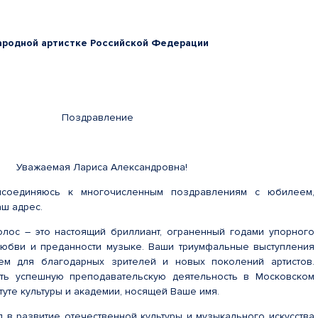
народной артистке Российской Федерации
5 года Поздравление
Уважаемая Лариса Александровна!
исоединяюсь к многочисленным поздравлениям с юбилеем,
аш адрес.
лос – это настоящий бриллиант, ограненный годами упорного
любви и преданности музыке. Ваши триумфальные выступления
ем для благодарных зрителей и новых поколений артистов.
ить успешную преподавательскую деятельность в Московском
туте культуры и академии, носящей Ваше имя.
 в развитие отечественной культуры и музыкального искусства