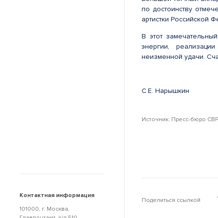
по достоинству отмеч
артистки Российской Ф
В этот замечательны
энергии, реализаци
неизменной удачи. Сча
С.Е. Нарышкин
Источник: Пресс-бюро СВР
Контактная информация
Поделиться ссылкой
101000, г. Москва,
Главпочтамт, а/я 510