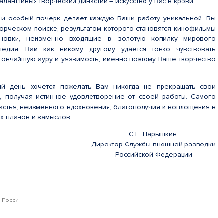
алантливых творческий династий – искусство у Вас в крови.
 и особый почерк делает каждую Ваши работу уникальной. Вы
ворческом поиске, результатом которого становятся кинофильмы
ановки, неизменно входящие в золотую копилку мирового
ледия. Вам как никому другому удается тонко чувствовать
 тончайшую ауру и уязвимость, именно поэтому Ваше творчество
ый день хочется пожелать Вам никогда не прекращать свои
, получая истинное удовлетворение от своей работы. Самого
частья, неизменного вдохновения, благополучия и воплощения в
х планов и замыслов.
С.Е. Нарышкин
Директор Службы внешней разведки
Российской Федерации
 Росси