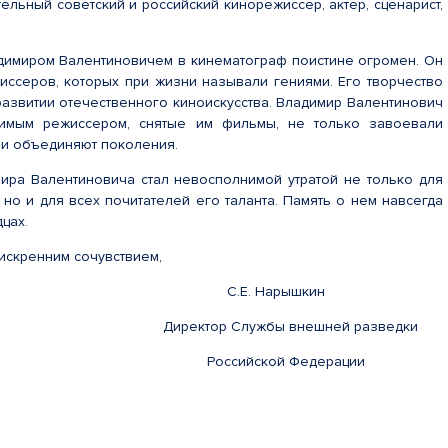
ельный советский и российский кинорежиссер, актер, сценарист,
димиром Валентиновичем в кинематограф поистине огромен. Он
иссеров, которых при жизни называли гениями. Его творчество
развитии отечественного киноискусства. Владимир Валентинович
имым режиссером, снятые им фильмы, не только завоевали
они объединяют поколения.
ира Валентиновича стал невосполнимой утратой не только для
 но и для всех почитателей его таланта. Память о нем навсегда
дцах.
 искренним сочувствием,
 Нарышкин
 Службы внешней разведки
ской Федерации