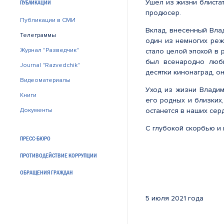
Ушел из жизни блистат
ПУБЛИКАЦИИ
продюсер.
Публикации в СМИ
Вклад, внесенный Вла
Телеграммы
один из немногих реж
Журнал "Разведчик"
стало целой эпохой в 
был всенародно люб
Journal "Razvedchik"
десятки кинонаград, 
Видеоматериалы
Уход из жизни Владим
Книги
его родных и близких,
Документы
останется в наших сер
С глубокой скорбью и
ПРЕСС-БЮРО
С.Е.
ПРОТИВОДЕЙСТВИЕ КОРРУПЦИИ
Директор
ОБРАЩЕНИЯ ГРАЖДАН
Россий
5 июля 2021 года