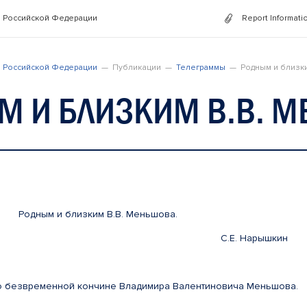
 Российской Федерации
Report Informati
 Российской Федерации
Публикации
Телеграммы
Родным и близк
М И БЛИЗКИМ В.В. 
Родным и близким В.В. Меньшова.
 СВР России С.Е. Нарышкин
о безвременной кончине Владимира Валентиновича Меньшова.