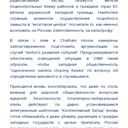
радиоактивных частиц окажутся жители
подконтрольных Киеву районов и граждане стран ЕС
вблизи украинской западной границы. Наиболее
сложным моментом осуществления подобного
замысла в "мозговом центре" посчитали то, как именно
возложить на Россию ответственность за катастрофу.
В связи с этим в Chatham House намерены
заблаговременно подготовить аргументацию на
случай "любого развития событий". Предусматривается
обеспечить освещение ситуации в СМИ таким
образом, чтобы западная общественность
"однозначно заняла сторону Киева" по вопросу об
определении виновного в случившемся.
Приходится вновь констатировать, что даже по столь
важным для широкой общественности вопросам
ядерной безопасности тоталитарно-либеральные
элиты действуют по давно установившимся
антигуманным шаблонам. "Коллективный Запад" вновь
готов обманывать и даже убивать украинцев и граждан
западных государств с целью приписать России