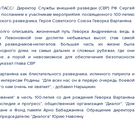
 /ТАСС/. Директор Службы внешней разведки (СВР) РФ Сергей
 посланием к участникам мероприятия, посвященного 100-летию
ского разведчика, Героя Советского Союза Геворка Вартаняна.
олго описывать жизненный путь Геворка Андреевича, ведь в
р Левоновной они достигли небывалых высот, став самой
ой разведчиков-нелегалов. Большая часть их жизни была
родного дома, на самых дальних и сложных рубежах, где они
ое, а порой и невозможное для обеспечения безопасности
 указал глава СВР.
артаняна как блистательного разведчика, истинного патриота и
 интересам Родины. "Для всех нас он в первую очередь боевой
го нам очень не хватает", - добавил Нарышкин.
вения" в честь 100-летия со дня рождения Геворка Вартаняна
следие и прогресс", общественная организация "Диалог", "Дом
еване и Фонд памяти Арно Бабаджаняна. Обращение директора
председателю "Диалога" Юрию Навояну.