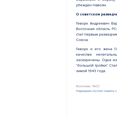
убежден Навоян.
О советском развед
Геворк Андреевич Вар
Восточная область РС
стал первым разведчи
Союза.
Геворк и его жена Г
качестве нелегаль
засекречены. Одна из
"большой тройки" Ста
зимой 1943 года.
Источник: ТАСС
Нарышкин почтил память с