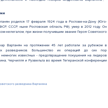
чике
танян родился 17 февраля 1924 года в Ростове-на-Дону (Юго-
ФСР, СССР, ныне Ростовская область РФ), умер в 2012 году. Он
ком-нелегалом, при жизни получившим звание Героя Советского
оар Вартанян на протяжении 45 лет работали за рубежом в
ных разведчиков. Большинство их операций до сих пор
 немногих известных - предотвращение покушения на лидеров
лина, Черчилля и Рузвельта во время Тегеранской конференции
оветского разведчика Вартаняна