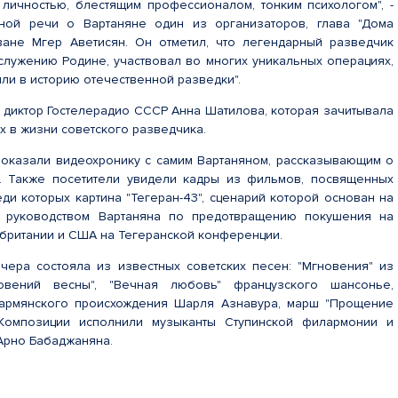
личностью, блестящим профессионалом, тонким психологом", -
ьной речи о Вартаняне один из организаторов, глава "Дома
ване Мгер Аветисян. Он отметил, что легендарный разведчик
служению Родине, участвовал во многих уникальных операциях,
ли в историю отечественной разведки".
 диктор Гостелерадио СССР Анна Шатилова, которая зачитывала
х в жизни советского разведчика.
показали видеохронику с самим Вартаняном, рассказывающим о
. Также посетители увидели кадры из фильмов, посвященных
еди которых картина "Тегеран-43", сценарий которой основан на
 руководством Вартаняна по предотвращению покушения на
британии и США на Тегеранской конференции.
чера состояла из известных советских песен: "Мгновения" из
овений весны", "Вечная любовь" французского шансонье,
 армянского происхождения Шарля Азнавура, марш "Прощение
 Композиции исполнили музыканты Ступинской филармонии и
Арно Бабаджаняна.