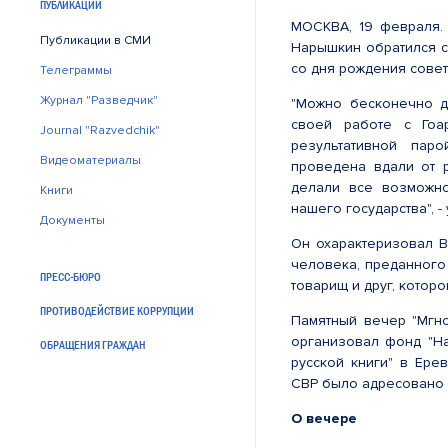
ПУБЛИКАЦИИ
МОСКВА, 19 февраля.
Публикации в СМИ
Нарышкин обратился с
со дня рождения совет
Телеграммы
Журнал "Разведчик"
"Можно бесконечно д
своей работе с Гоа
Journal "Razvedchik"
результативной пар
Видеоматериалы
проведена вдали от 
делали все возможн
Книги
нашего государства", -
Документы
Он охарактеризовал В
человека, преданного
ПРЕСС-БЮРО
товарищ и друг, которо
ПРОТИВОДЕЙСТВИЕ КОРРУПЦИИ
Памятный вечер "Мгно
организовал фонд "На
ОБРАЩЕНИЯ ГРАЖДАН
русской книги" в Ер
СВР было адресовано 
О вечере