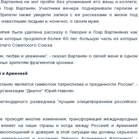
 Вартаняна не мог пройти без упоминания его жены и коллеги,
ы Гоар Вартанян. Участники вечера подчеркивали героизм и
 Зрители также увидели записи с ее рассказами о жизни под
с известными людьми и, конечно, о своем муже.
ятия была уделена рассказу о Геворке и Гоар Вартанянах как
ак которых продлился более 60 лет, большую часть из которых
благо Советского Союза.
ии, любви и уважении", - сказал Вартанян о своей жене в одном
ных зрителям фрагментов хроники.
й и Арменией
танян является символом патриотизма и преданности России", -
организации "Диалог" Юрий Навоян.
легендарного разведчика "лучшим олицетворением российско-
ре проходят многие изменения, трансформация международных
о влияет на наши страны и когда между Россией и Арменией
имоотношений и доверия, в этой ситуации мы должны серьезно
 деятельности и наследию Геворка Андреевича Вартаняна", -