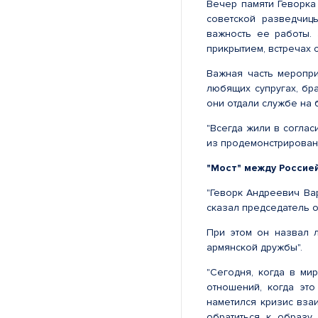
Вечер памяти Геворка
советской разведчиц
важность ее работы.
прикрытием, встречах 
Важная часть меропри
любящих супругах, бр
они отдали службе на 
"Всегда жили в соглас
из продемонстрирован
"Мост" между Россие
"Геворк Андреевич Вар
сказал председатель 
При этом он назвал 
армянской дружбы".
"Сегодня, когда в ми
отношений, когда эт
наметился кризис вза
обратиться к образу,