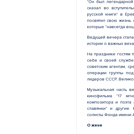
"Он был легендарной 
сказал во вступител
русской книги" в Ере
посвятил свою жизнь 
которые "навсегда вош
Ведущей вечера стала
истории о важных веха
На празднике гостям 
себе и своей службе
советским агентам, ср
операции группы под
лидеров СССР, Велико
Музыкальная часть ве
кинофильма "17 мгн
композитора и поэта
славянки" и другие.
солисты Фонда имени 
О жене