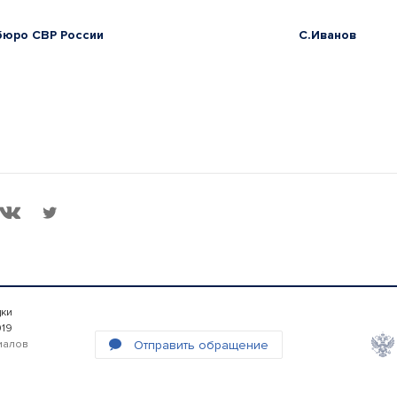
 Пресс-бюро СВР России С.Иванов
дки
019
Отправить обращение
иалов