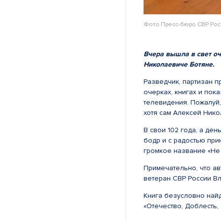
Фото Пресс-бюро СВР Рос
Вчера вышла в свет оч
Николаевиче Ботяне.
Разведчик, партизан п
очерках, книгах и пок
телевидения. Пожалуй,
хотя сам Алексей Нико
В свои 102 года, а ден
бодр и с радостью при
громкое название «Не 
Примечательно, что ав
ветеран СВР России В
Книга безусловно найд
«Отечество, Доблесть, 