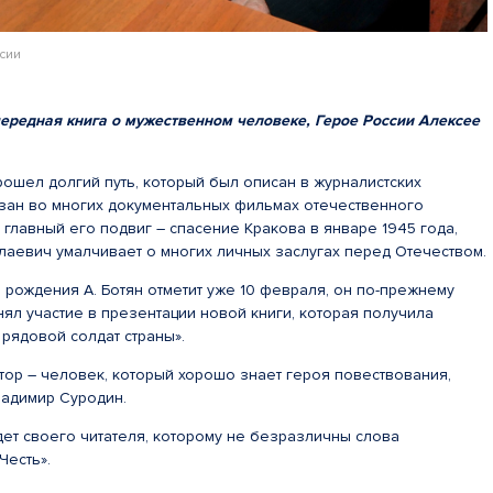
сии
ередная книга о мужественном человеке, Герое России Алексее
рошел долгий путь, который был описан в журналистских
азан во многих документальных фильмах отечественного
 главный его подвиг – спасение Кракова в январе 1945 года,
лаевич умалчивает о многих личных заслугах перед Отечеством.
ь рождения А. Ботян отметит уже 10 февраля, он по-прежнему
нял участие в презентации новой книги, которая получила
рядовой солдат страны».
тор – человек, который хорошо знает героя повествования,
ладимир Суродин.
ет своего читателя, которому не безразличны слова
Честь».